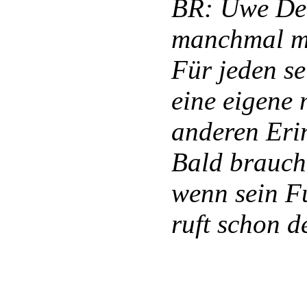
BR: Uwe Dei
manchmal mi
Für jeden se
eine eigene 
anderen Eri
Bald braucht
wenn sein F
ruft schon d