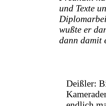
und Texte un
Diplomarbei
wußte er dan
dann damit e
Deißler: B
Kameraden 
endlich ma