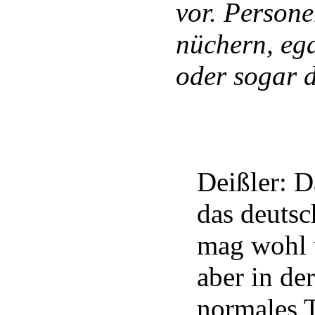
vor. Persone
nüchern, eg
oder sogar 
Deißler: D
das deutsc
mag wohl 
aber in de
normales T