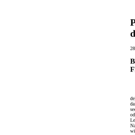
P
d
28
B
F
de
da
se
od
Le
Na
wi