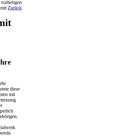
 vorherigen
 mit
Zurück
mit
ihre
ehr
rtete diese
men mit
betreuung
er
perlich
ehörigen.
zialwerk
ereits